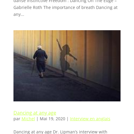
danse instinctive Freedom : Dancing On The Edge –
Gabrielle Roth The importance of breath Dancing at
any...
Dancing at any age
par
Michel
|
Mai 19, 2020
|
Interview en anglais
Dancing at any age Dr. Lipman’s interview with