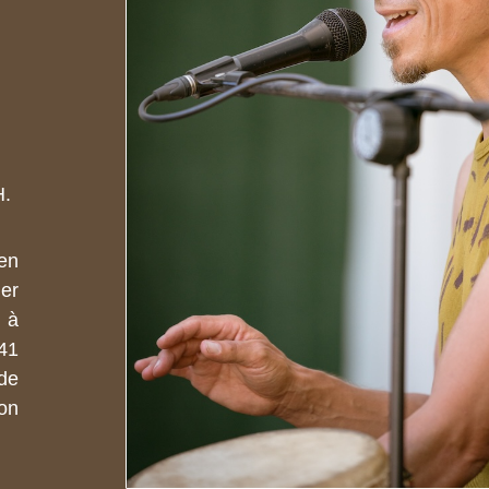
H.
en
er
 à
 41
de
ion