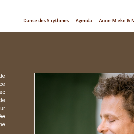
Danse des 5 rythmes
Agenda
Anne-Mieke & M
 de
ce
ec
 de
ur
ée
hme