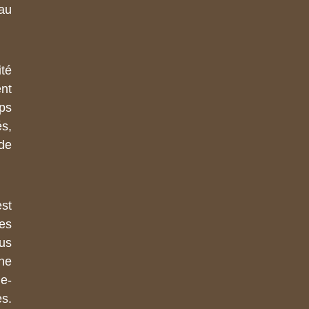
au
ité
nt
ps
s,
de
st
des
lus
ne
e-
s.