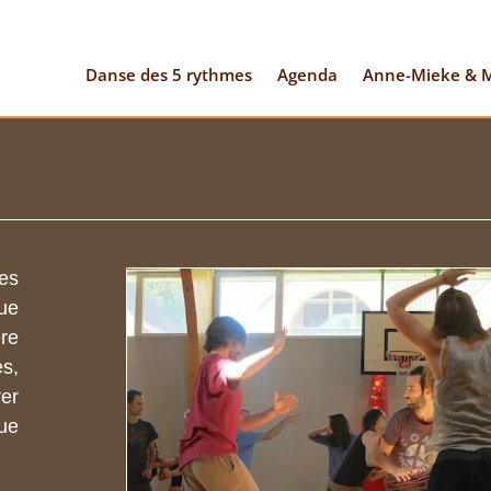
Danse des 5 rythmes
Agenda
Anne-Mieke & M
tes
ue
ère
es,
rer
ue