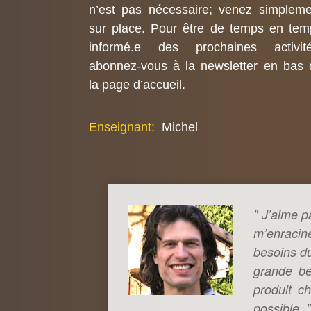
n’est pas nécessaire; venez simpleme
sur place. Pour être de temps en tem
informé.e des prochaines activité
abonnez-vous à la newsletter en bas 
la page d’accueil.
Enseignant:
Michel
" J’aime p
m’enracin
besoins d
grande be
produit c
possible. "