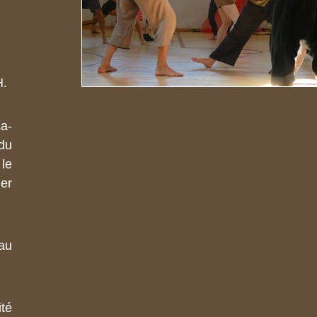
H.
a-
 du
 le
er
au
ité