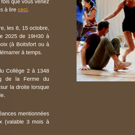
e fois que vous venez
 à lire
ceci
.
e, les 8, 15 octobre,
re 2025 de 19H30 à
oix (à Boitsfort ou à
démarrer à temps.
 du Collège 2 à 1348
ing de la Ferme du
sur la droite lorsque
le.
séances mentionnées
x (valable 3 mois à