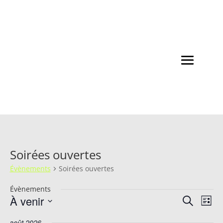
Soirées ouvertes
Évènements
Soirées ouvertes
Évènements
Recherche
Navi
À venir
Recherche
et
de
Liste
navigation
vues
Sélectionnez
de
Évèn
août 2026